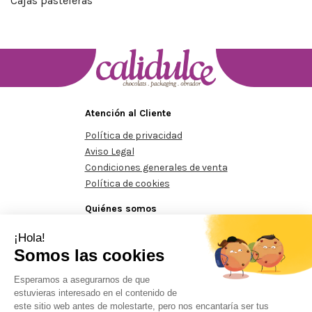
Cajas pasteleras
Atención al Cliente
Política de privacidad
Aviso Legal
Condiciones generales de venta
Política de cookies
Quiénes somos
Conócenos
Contacte con nosotros
os mínimos de 125€
Pedidos mínimos de 125€
Pedidos míni
Prohibida la reproducción total o parcial del contenido aparecido en este sitio