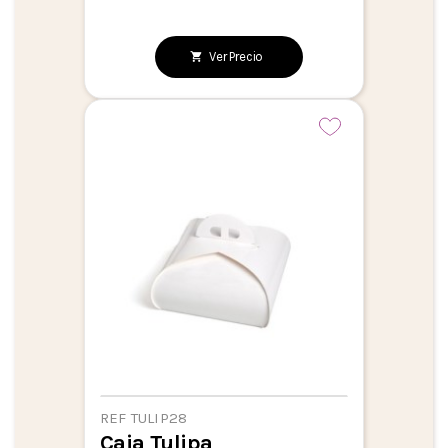
Ver Precio
REF TULIP28
Caja Tulipa