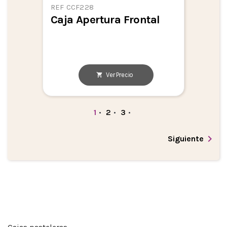
REF CCF228
Caja Apertura Frontal
Ver Precio
1
•
2
•
3
•

Siguiente