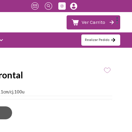
Ver Carrito
and_more
Realizar Pedido
rontal
x11cm/cj.100u