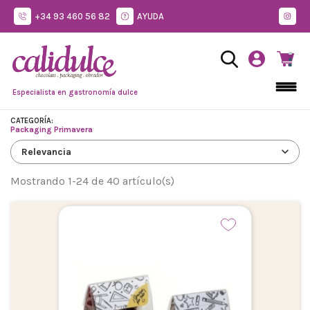
+34 93 460 56 82
AYUDA
Especialista en gastronomía dulce
CATEGORÍA:
Packaging Primavera
expand_more
Relevancia
Mostrando 1-24 de 40 artículo(s)