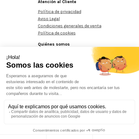
Atención al Cliente
Política de privacidad
Aviso Legal
Condiciones generales de venta
Política de cookies
Quiénes somos
Conócenos
Contacte con nosotros
dos mínimos de 125€
Pedidos mínimos de 125€
Pedidos mí
Prohibida la reproducción total o parcial del contenido aparecido en este sitio
web, sin el expreso consentimiento del propietario.
Aquesta actuació està impulsada i subvencionada pel Servei Públic d'ocupació de Catalunya i
finançada al 100% pel Fons Social Europeu com a part de la resposta de la Unió Europea a la
pandèmia de COVID-19.