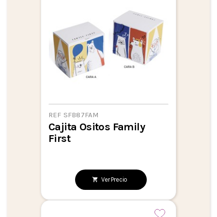
REF SFB87FAM
Cajita Ositos Family
First
Ver Precio