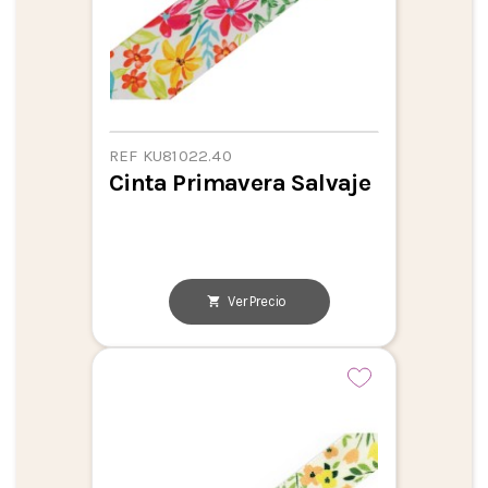
REF KU81022.40
Cinta Primavera Salvaje
Ver Precio