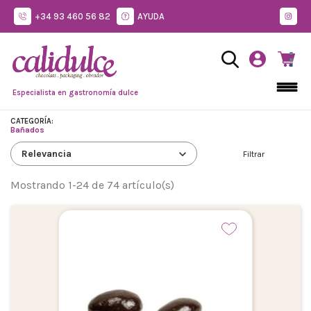
+34 93 460 56 82
AYUDA
Especialista en gastronomía dulce
CATEGORÍA:
Bañados
expand_more
Relevancia
Filtrar
Mostrando 1-24 de 74 artículo(s)