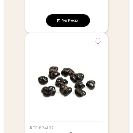
Ver Precio
REF 924137