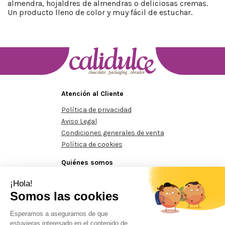
almendra, hojaldres de almendras o deliciosas cremas.
Un producto lleno de color y muy fácil de estuchar.
Atención al Cliente
Política de privacidad
Aviso Legal
Condiciones generales de venta
Política de cookies
Quiénes somos
Conócenos
Contacte con nosotros
os mínimos de 125€
Pedidos mínimos de 125€
Pedidos míni