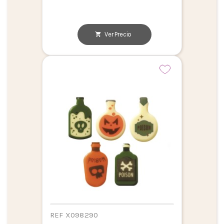
Ver Precio
REF X098290