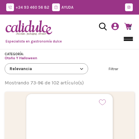
+34 93 460 56 82
AYUDA
Especialista en gastronomía dulce
CATEGORÍA:
Otoño Y Halloween
expand_more
Relevancia
Filtrar
Mostrando 73-96 de 102 artículo(s)