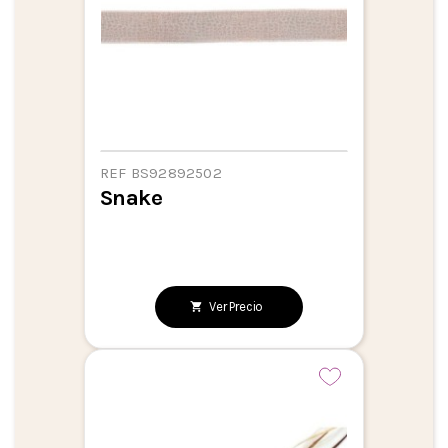
REF BS92892502
Snake
Ver Precio