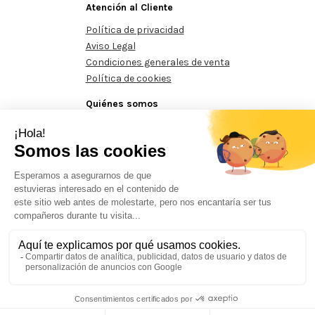
Atención al Cliente
Política de privacidad
Aviso Legal
Condiciones generales de venta
Política de cookies
Quiénes somos
Conócenos
Contacte con nosotros
os mínimos de 125€
Pedidos mínimos de 125€
Pedidos mín
Prohibida la reproducción total o parcial del contenido aparecido en este sitio
web, sin el expreso consentimiento del propietario.
Aquesta actuació està impulsada i subvencionada pel Servei Públic d'ocupació de Catalunya i
finançada al 100% pel Fons Social Europeu com a part de la resposta de la Unió Europea a la
pandèmia de COVID-19.