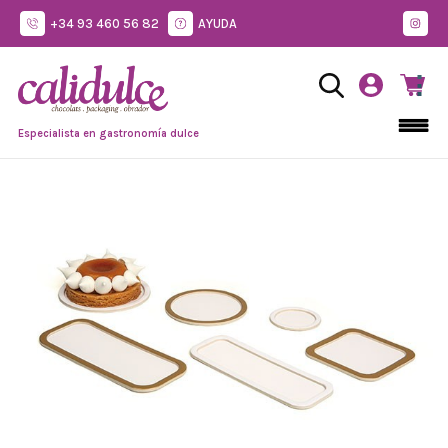
+34 93 460 56 82
AYUDA
Especialista en gastronomía dulce