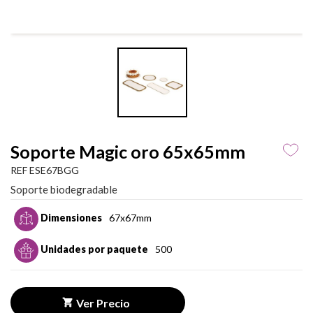
Soporte Magic oro 65x65mm
REF ESE67BGG
Soporte biodegradable
Dimensiones
67x67mm
Unidades por paquete
500
Ver Precio