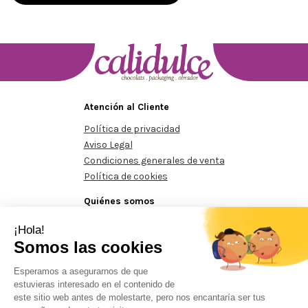
Atención al Cliente
Política de privacidad
Aviso Legal
Condiciones generales de venta
Política de cookies
Quiénes somos
Conócenos
Contacte con nosotros
mos de 125€
Pedidos mínimos de 125€
Pedidos mínimos de
Prohibida la reproducción total o parcial del contenido aparecido en este sitio
web, sin el expreso consentimiento del propietario.