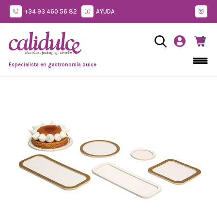
+34 93 460 56 82
AYUDA
Especialista en gastronomía dulce