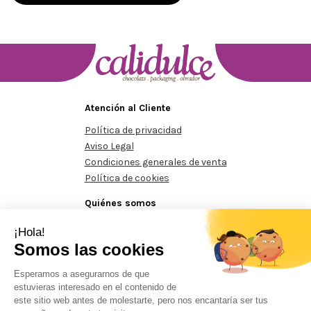
Atención al Cliente
Política de privacidad
Aviso Legal
Condiciones generales de venta
Política de cookies
Quiénes somos
Conócenos
Contacte con nosotros
nimos de 125€
Pedidos mínimos de 125€
Pedidos mínimos 
Prohibida la reproducción total o parcial del contenido aparecido en este sitio
web, sin el expreso consentimiento del propietario.