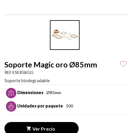
Soporte Magic oro Ø85mm
REF ESE85BGG
Soporte biodegradable
Dimensiones
Ø85mm
Unidades por paquete
500
Ver Precio