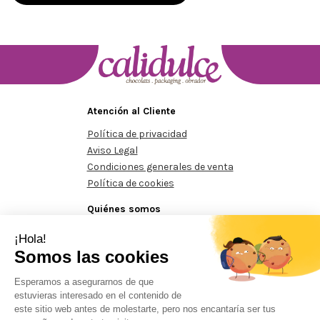
Atención al Cliente
Política de privacidad
Aviso Legal
Condiciones generales de venta
Política de cookies
Quiénes somos
Conócenos
Contacte con nosotros
mos de 125€
Pedidos mínimos de 125€
Pedidos mínimos de 
Prohibida la reproducción total o parcial del contenido aparecido en este sitio
web, sin el expreso consentimiento del propietario.