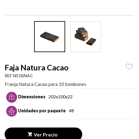
Faja Natura Cacao
REF NS1BNAC
Franja Natura Cacao para 10 bombones
Dimensiones
202x100x22
Unidades por paquete
48
Ver Precio