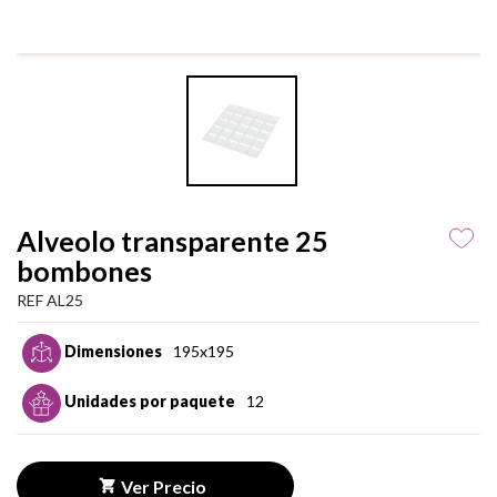
Alveolo transparente 25
bombones
REF AL25
Dimensiones
195x195
Unidades por paquete
12
Ver Precio