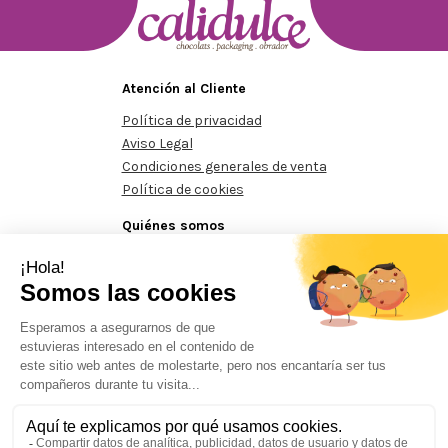
Atención al Cliente
Política de privacidad
Aviso Legal
Condiciones generales de venta
Política de cookies
Quiénes somos
Conócenos
Contacte con nosotros
ínimos de 125€
Pedidos mínimos de 125€
Pedidos mínimos 
Prohibida la reproducción total o parcial del contenido aparecido en este sitio
web, sin el expreso consentimiento del propietario.
Aquesta actuació està impulsada i subvencionada pel Servei Públic d'ocupació de Catalunya i
finançada al 100% pel Fons Social Europeu com a part de la resposta de la Unió Europea a la
pandèmia de COVID-19.