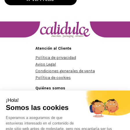
Atención al Cliente
Política de privacidad
Aviso Legal
Condiciones generales de venta
Política de cookies
Quiénes somos
Conócenos
Contacte con nosotros
imos de 125€
Pedidos mínimos de 125€
Pedidos mínimos d
Prohibida la reproducción total o parcial del contenido aparecido en este sitio