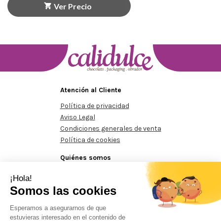
Ver Precio
Atención al Cliente
Política de privacidad
Aviso Legal
Condiciones generales de venta
Política de cookies
Quiénes somos
Conócenos
Contacte con nosotros
nimos de 125€
Pedidos mínimos de 125€
Pedidos mínimos d