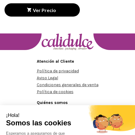
Ver Precio
Atención al Cliente
Política de privacidad
Aviso Legal
Condiciones generales de venta
Política de cookies
Quiénes somos
Conócenos
Contacte con nosotros
nimos de 125€
Pedidos mínimos de 125€
Pedidos mínimos d