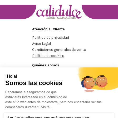
Atención al Cliente
Política de privacidad
Aviso Legal
Condiciones generales de venta
Política de cookies
Quiénes somos
Conócenos
Contacte con nosotros
125€
Pedidos mínimos de 125€
Pedidos mínimos de 125€
Prohibida la reproducción total o parcial del contenido aparecido en este sitio
web, sin el expreso consentimiento del propietario.
Aquesta actuació està impulsada i subvencionada pel Servei Públic d'ocupació de Catalunya i
finançada al 100% pel Fons Social Europeu com a part de la resposta de la Unió Europea a la