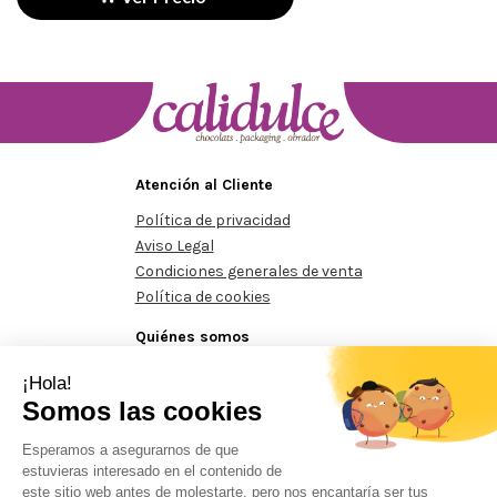
Atención al Cliente
Política de privacidad
Aviso Legal
Condiciones generales de venta
Política de cookies
Quiénes somos
Conócenos
Contacte con nosotros
Pedidos mínimos de 125€
Pedidos mínimos de 125€
Ped
Prohibida la reproducción total o parcial del contenido aparecido en este sitio